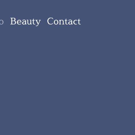
o
Beauty
Contact
スを"