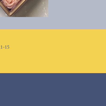
-15
・プライバシーポリシー
©2024 &u［あんど・ゆぅ］