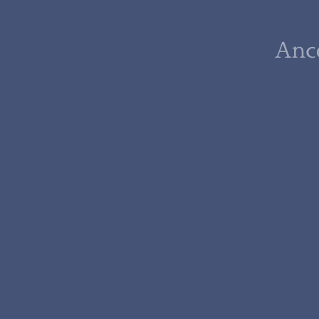
Anc
Anco
"ひとときに
と華を添えるようなサービ